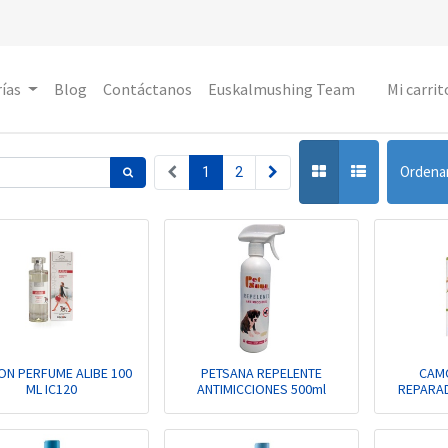
ías
Blog
Contáctanos
Euskalmushing Team
Mi carrit
Ordena
1
2
N PERFUME ALIBE 100
PETSANA REPELENTE
CAM
ML IC120
ANTIMICCIONES 500ml
REPARAD