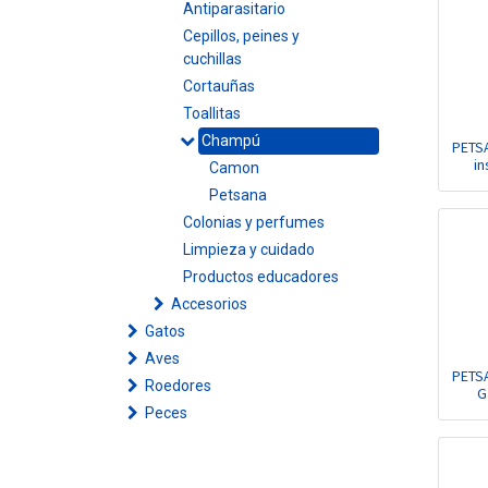
Antiparasitario
Cepillos, peines y
cuchillas
Cortauñas
Toallitas
Champú
PETS
in
Camon
Petsana
Colonias y perfumes
Limpieza y cuidado
Productos educadores
Accesorios
Gatos
Aves
PETS
Roedores
G
Peces