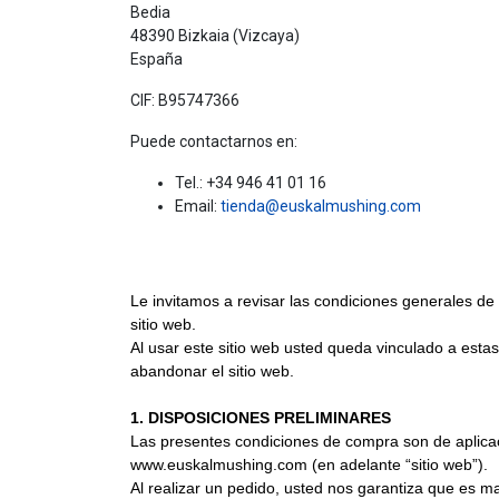
Bedia
48390
Bizkaia (Vizcaya)
España
CIF:
B95747366
Puede contactarnos en:
Tel.:
+34 946 41 01 16
Email:
tienda@euskalmushing.com
Le invitamos a revisar las condiciones generales de
sitio web.
Al usar este sitio web usted queda vinculado a est
abandonar el sitio web.
1. DISPOSICIONES PRELIMINARES
Las presentes condiciones de compra son de aplicac
www.euskalmushing.com (en adelante “sitio web”).
Al realizar un pedido, usted nos garantiza que es m