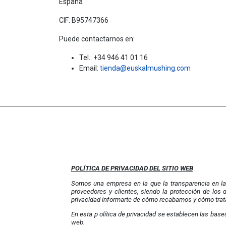
España
CIF:
B95747366
Puede contactarnos en:
Tel.:
+34 946 41 01 16
Email:
tienda@euskalmushing.com
POLÍTICA DE PRIVACIDAD DEL SITIO WEB
Somos
una empresa en la que la transparencia en l
proveedores y clientes, siendo la protección de los
privacidad informarte de cómo recabamos y cómo trat
En esta
p
olítica de privacidad se establecen las bas
web.