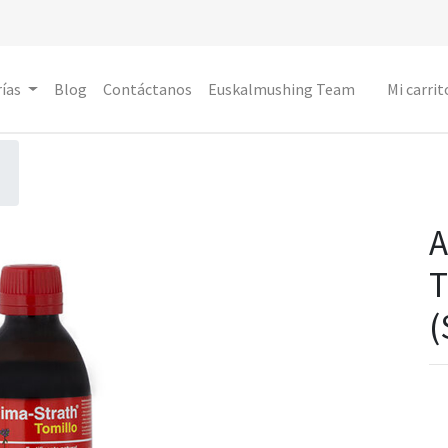
ías
Blog
Contáctanos
Euskalmushing Team
Mi carrit
A
T
(