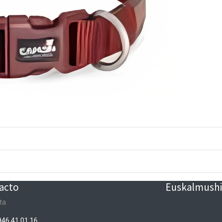
acto
Euskalmushin
ta
946 41 01 16