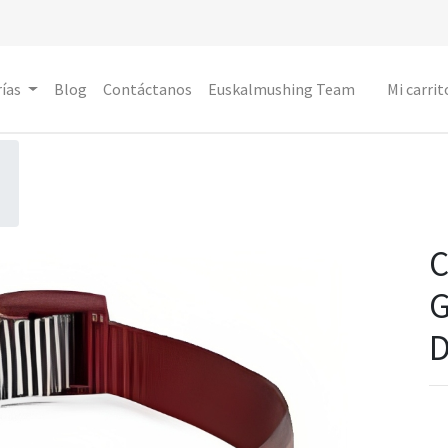
ías
Blog
Contáctanos
Euskalmushing Team
Mi carrit
C
G
D