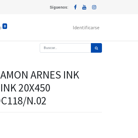
Síguenos:
0
o
Identificarse
AMON ARNES INK
INK 20X450
C118/N.02