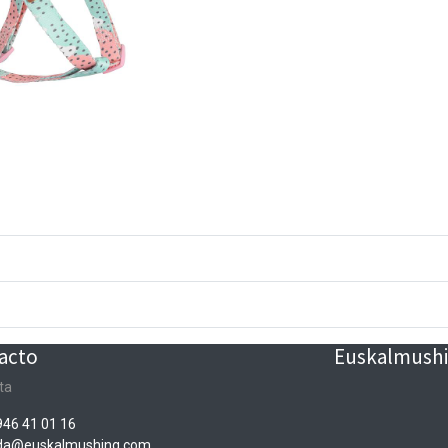
acto
Euskalmushin
ta
946 41 01 16
nda@euskalmushing.com