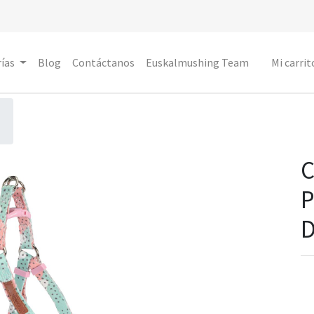
ías
Blog
Contáctanos
Euskalmushing Team
Mi carrit
C
P
D