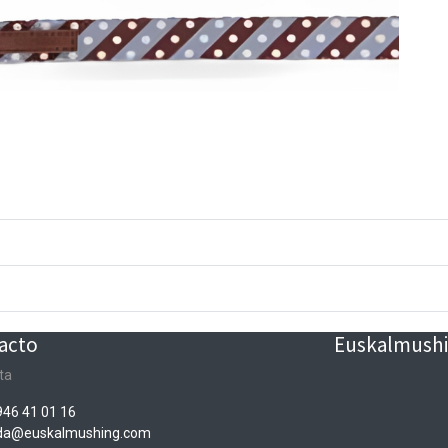
acto
Euskalmushin
ta
946 41 01 16
nda@euskalmushing.com