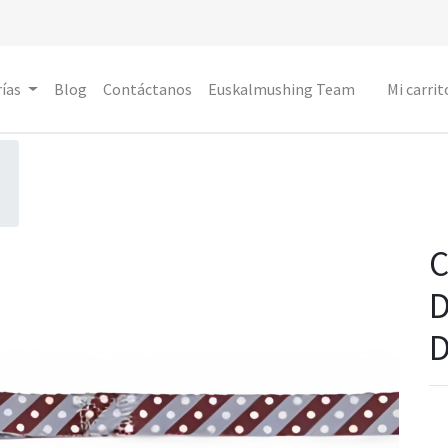
ías
Blog
Contáctanos
Euskalmushing Team
Mi carrit
C
D
D