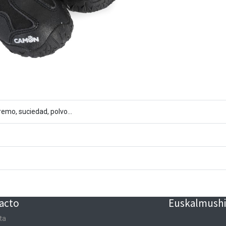
remo, suciedad, polvo...
acto
Euskalmushin
ta