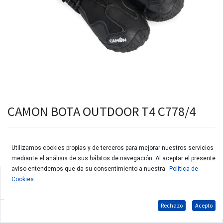
CAMON BOTA OUTDOOR T4 C778/4
Utilizamos cookies propias y de terceros para mejorar nuestros servicios
mediante el análisis de sus hábitos de navegación. Al aceptar el presente
aviso entendemos que da su consentimiento a nuestra
Política de
Protección para las patas del frío, hielo, superficies rugosas, calor
Cookies
extremo, suciedad, polvo...
Rechazo
Acepto
Suaves, cómodas, fáciles de poner, con correas ajustables