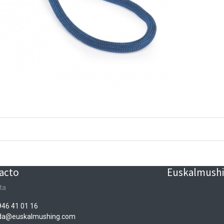
acto
Euskalmushin
ta
946 41 01 16
nda@euskalmushing.com