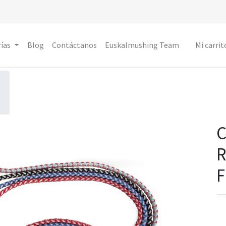
ías
Blog
Contáctanos
Euskalmushing Team
Mi carrit
R
F