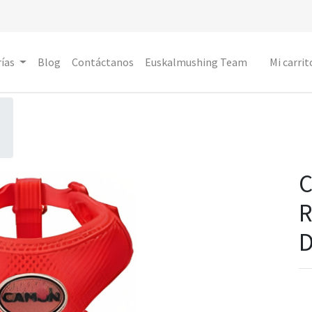
ías
Blog
Contáctanos
Euskalmushing Team
Mi carrit
C
R
D