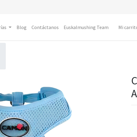
ías
Blog
Contáctanos
Euskalmushing Team
Mi carrit
C
A