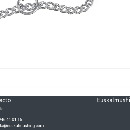
acto
Euskalmushin
ta
946 41 01 16
nda@euskalmushing.com