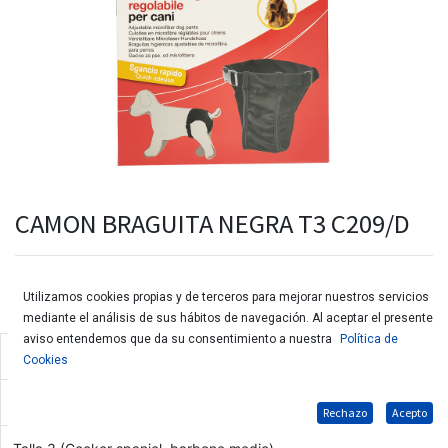
CAMON BRAGUITA NEGRA T3 C209/D
Utilizamos cookies propias y de terceros para mejorar nuestros servicios
mediante el análisis de sus hábitos de navegación. Al aceptar el presente
aviso entendemos que da su consentimiento a nuestra
Política de
Bragitas higiénicas ajustables de microfibra para perros.
Cookies
Indicadas para perras en celo o incontinentes.
Rechazo
Acepto