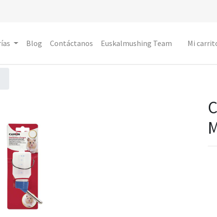
ías
Blog
Contáctanos
Euskalmushing Team
Mi carrit
C
M