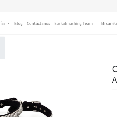
ías
Blog
Contáctanos
Euskalmushing Team
Mi carrit
C
A