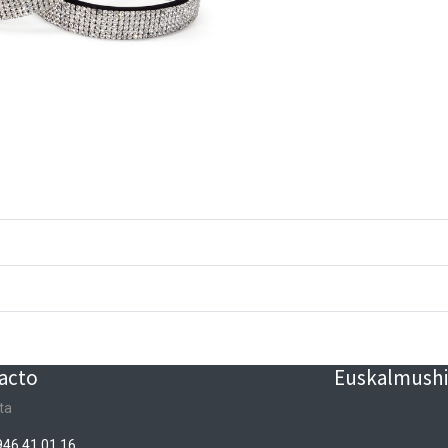
acto
Euskalmushin
ta
946 41 01 16