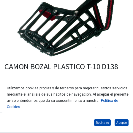
CAMON BOZAL PLASTICO T-10 D138
Utilizamos cookies propias y de terceros para mejorar nuestros servicios
mediante el análisis de sus hábitos de navegación. Al aceptar el presente
aviso entendemos que da su consentimiento a nuestra
Política de
Bozal de plástico para perros ajustable a todas las razas
Cookies
Medida: circunferencia 39 cm / largo 18 cm / recomendado para
Rechazo
Acepto
las razas Akita, Schnauzer Gigante, Alano