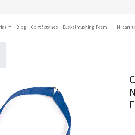
ías
Blog
Contáctanos
Euskalmushing Team
Mi carrit
N
F