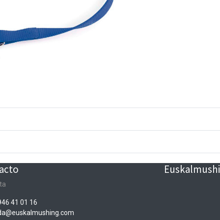
acto
Euskalmushin
ta
946 41 01 16
nda@euskalmushing.com