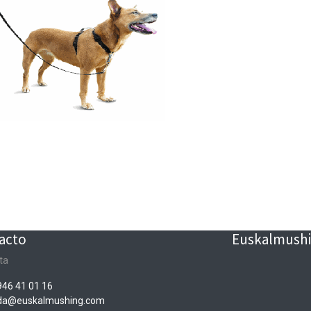
acto
Euskalmushin
ta
946 41 01 16
nda@euskalmushing.com