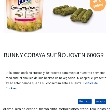
BUNNY COBAYA SUEÑO JOVEN 600GR
Utilizamos cookies propias y de terceros para mejorar nuestros servicios
mediante el análisis de sus hábitos de navegación. Al aceptar el presente
aviso entendemos que da su consentimiento a nuestra
Política de
Pienso único para cobayas a partir del 5° mes de edad
Cookies
Composición:
Rechazo
Acepto
Brotes de pastos permanentes (fleo de los prados, festuca de los prados
grama, aira de césped, hierba cinta, trébol blanco, trébol rojo, hojas 