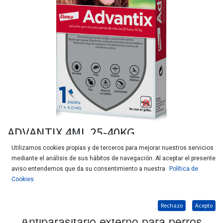
ADVANTIX 4ML 25-40KG
PULGA,GARRAPATA Y MOSQUITO
Utilizamos cookies propias y de terceros para mejorar nuestros servicios
mediante el análisis de sus hábitos de navegación. Al aceptar el presente
aviso entendemos que da su consentimiento a nuestra
Política de
Cookies
Rechazo
Acepto
Antiparasitario externo para perros