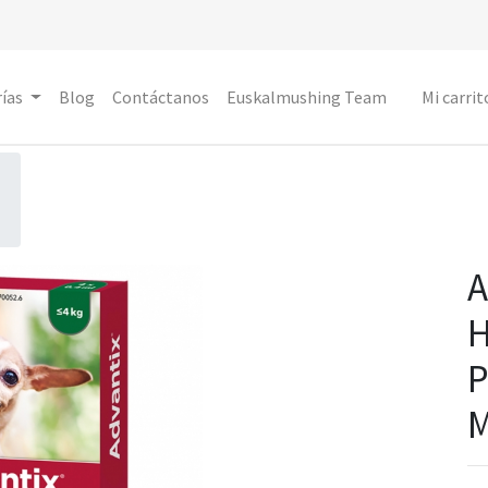
ías
Blog
Contáctanos
Euskalmushing Team
Mi carrit
A
H
P