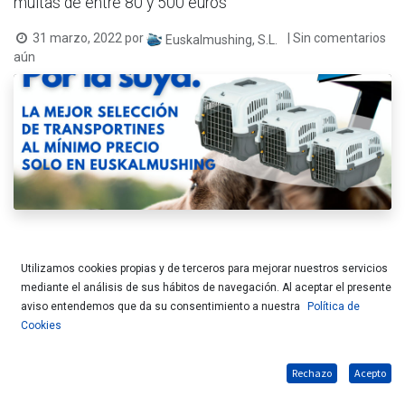
multas de entre 80 y 500 euros
31 marzo, 2022
por
| Sin comentarios
Euskalmushing, S.L.
aún
Se acerca la Semana Santa y el buen tiempo. Es el momento 
Utilizamos cookies propias y de terceros para mejorar nuestros servicios
de hacer salidas más o menos largas con tu mascota y viajar 
mediante el análisis de sus hábitos de navegación. Al aceptar el presente
juntos en el coche, pero ¿Cómo estar seguros de que nuestros 
aviso entendemos que da su consentimiento a nuestra
Política de
peludos viajan protegidos y cumpliendo la nueva normativa? Te 
Cookies
ofrecemos 
5 consejos básicos
 que te ayudarán a tener un 
viaje tranquilo con tu mascota.
Rechazo
Acepto