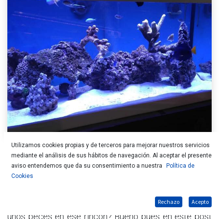
Utilizamos cookies propias y de terceros para mejorar nuestros servicios
mediante el análisis de sus hábitos de navegación. Al aceptar el presente
¿A quién no le gustan los peces?, ¿quién no puede
aviso entendemos que da su consentimiento a nuestra
Política de
evitar quedarse mirando a estos pequeños seres
Cookies
marinos cuando pasa a su lado? Diríamos más, ¿quién
no ha pensado alguna vez lo bonito que quedarían
Rechazo
Acepto
unos peces en ese rincón? Bueno pues en este post